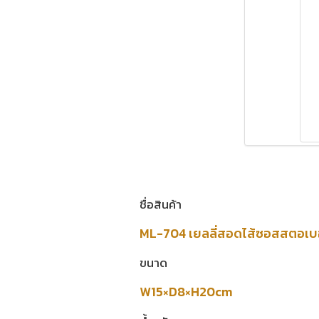
ชื่อสินค้า
ML-704 เยลลี่สอดไส้ซอสสตอเบอ
ขนาด
W15×D8×H20cm