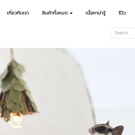
เกี่ยวกับเรา
สินค้าทั้งหมด
เนื้อหาน่ารู้
รีวิว