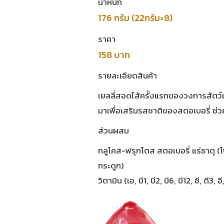
น้ำหนัก
176 กรัม (22กรัม×8)
ราคา
158 บาท
รายละเอียดสินค้า
เยลลี่สอดไส้ครั้งแรกของวงการสัตว์เ
มาเพื่อเสริมรสชาติของสตอเบอรี่ ช่วยเ
ส่วนผสม
กลูโคส-ฟรุกโตส สตอเบอรี่ แร่ธาตุ 
กระดูก)
วิตามิน (เอ, บี1, บี2, บี6, บี12, ซี, ดี3,