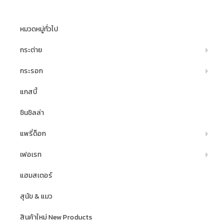
หมวดหมู่ทั่วไป
กระต่าย
กระรอก
แกสบี้
ชินชิลล่า
แพรี่ด็อก
เฟอเรท
แฮมสเตอร์
สุนัข & แมว
สินค้าใหม่ New Products