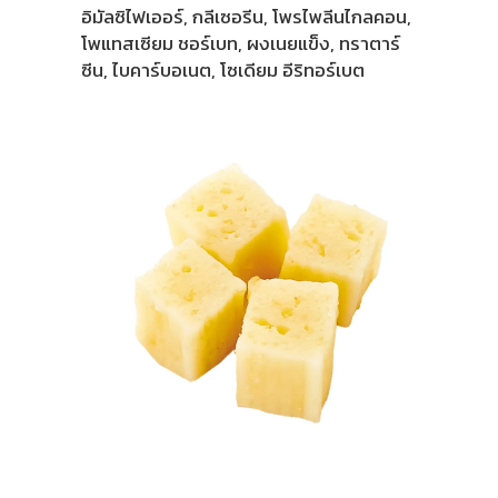
อิมัลซิไฟเออร์, กลีเซอรีน, โพรไพลีนไกลคอน,
โพแทสเซียม ชอร์เบท, ผงเนยแข็ง, ทราตาร์
ซีน, ไบคาร์บอเนต, โซเดียม อีริทอร์เบต