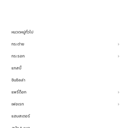
หมวดหมู่ทั่วไป
กระต่าย
กระรอก
แกสบี้
ชินชิลล่า
แพรี่ด็อก
เฟอเรท
แฮมสเตอร์