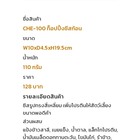
ชื่อสินค้า
CHE-100 ท็อปปิ้งชีสก้อน
ขนาด
W10xD4.5xH19.5cm
น้ำหนัก
110 กรัม
ราคา
128 บาท
รายละเอียดสินค้า
ชีสรูปทรงสี่เหลี่ยม เพิ่มโปรตีนให้สัตว์เลี้ยง
ขนาดพอดีคำ
ส่วนผสม
แป้งข้าวสาลี, เนยแข็ง, น้ำตาล, แล็กโทโปรตีน,
น้ำมันเมล็ดดอกทานตะวัน, ไขมันไก่, รำข้าว,